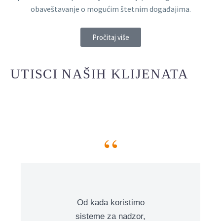
obaveštavanje o mogućim štetnim događajima.
Pročitaj više
UTISCI NAŠIH KLIJENATA
“
Od kada koristimo
sisteme za nadzor,