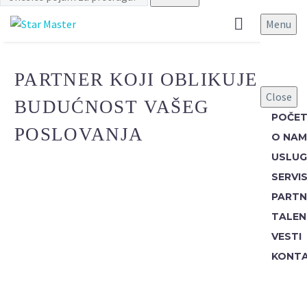
Menu
PARTNER KOJI OBLIKUJE
Close
BUDUĆNOST VAŠEG
POČE
POSLOVANJA
O NA
USLUG
SERVIS
PARTN
TALEN
VESTI
KONT