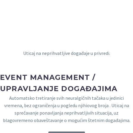
Uticaj na neprihvatljive događaje u privredi.
EVENT MANAGEMENT /
UPRAVLJANJE DOGAĐAJIMA
Automatsko tretiranje svih neuralgičnih tačaka u jedinici
vremena, bez ograničenja u pogledu njihiovog broja . Uticaj na
sprečavanje ponavljanja neprihvatljivih situacija, uz
blagovremeno obaveštavanje o mogućim štetnim događajima.