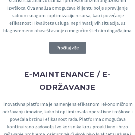
statističku analizu učinka i profesionalizma angažovanih
izvršioca. Ova analiza omogućava klijentu bolje upravljanje
radnom snagom i optimizaciju resursa, kao i povećanje
efikasnosti i kvaliteta usluga. neprihvatljivih situacija, uz
blagovremeno obaveštavanje o mogućim štetnim događajima.
Pročitaj više
E-MAINTENANCE / E-
ODRŽAVANJE
Inovativna platforma je namenjena efikasnom i ekonomičnom
održavanju imovine, kako bi optimizovala operativne troškove i
povećala brzinu i efikasnost rada. Platforma omogućava
kontinuirano zadovoljstvo korisnika kroz proaktivno i brzo
rešavanje problema, osiguravajući visok nivo kvaliteta usluge i