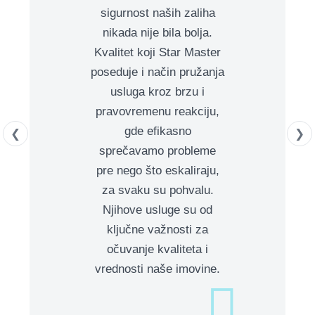
sigurnost naših zaliha
nikada nije bila bolja.
Kvalitet koji Star Master
poseduje i način pružanja
usluga kroz brzu i
pravovremenu reakciju,
gde efikasno
❮
❯
sprečavamo probleme
pre nego što eskaliraju,
za svaku su pohvalu.
Njihove usluge su od
ključne važnosti za
očuvanje kvaliteta i
vrednosti naše imovine.