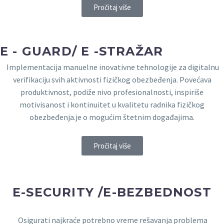
Pročitaj više
E - GUARD/ E -STRAŽAR
Implementacija manuelne inovativne tehnologije za digitalnu
verifikaciju svih aktivnosti fizičkog obezbeđenja. Povećava
produktivnost, podiže nivo profesionalnosti, inspiriše
motivisanost i kontinuitet u kvalitetu radnika fizičkog
obezbeđenja.je o mogućim štetnim događajima.
Pročitaj više
E-SECURITY /E-BEZBEDNOST
Osigurati najkraće potrebno vreme rešavanja problema