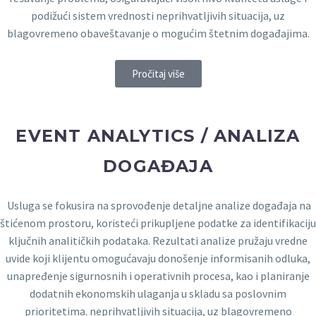
podižući sistem vrednosti neprihvatljivih situacija, uz
blagovremeno obaveštavanje o mogućim štetnim događajima.
Pročitaj više
EVENT ANALYTICS / ANALIZA
DOGAĐAJA
Usluga se fokusira na sprovođenje detaljne analize događaja na
štićenom prostoru, koristeći prikupljene podatke za identifikaciju
ključnih analitičkih podataka. Rezultati analize pružaju vredne
uvide koji klijentu omogućavaju donošenje informisanih odluka,
unapređenje sigurnosnih i operativnih procesa, kao i planiranje
dodatnih ekonomskih ulaganja u skladu sa poslovnim
prioritetima. neprihvatljivih situacija, uz blagovremeno