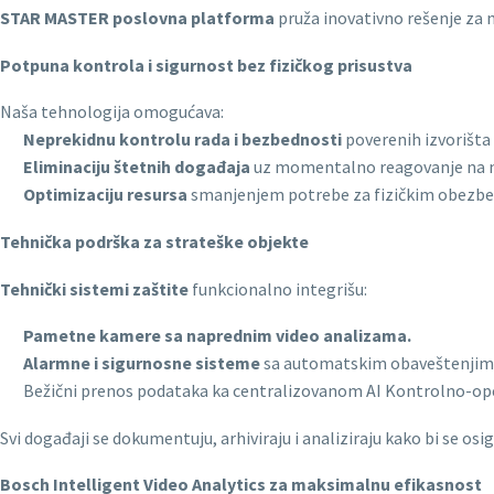
STAR MASTER poslovna platforma
pruža inovativno rešenje za n
Potpuna kontrola i sigurnost bez fizičkog prisustva
Naša tehnologija omogućava:
Neprekidnu kontrolu rada i bezbednosti
poverenih izvorišta 
Eliminaciju štetnih događaja
uz momentalno reagovanje na ned
Optimizaciju resursa
smanjenjem potrebe za fizičkim obezbeđe
Tehnička podrška za strateške objekte
Tehnički sistemi zaštite
funkcionalno integrišu:
Pametne kamere sa naprednim video analizama.
Alarmne i sigurnosne sisteme
sa automatskim obaveštenjim
Bežični prenos podataka ka centralizovanom AI Kontrolno-ope
Svi događaji se dokumentuju, arhiviraju i analiziraju kako bi se osi
Bosch Intelligent Video Analytics za maksimalnu efikasnost