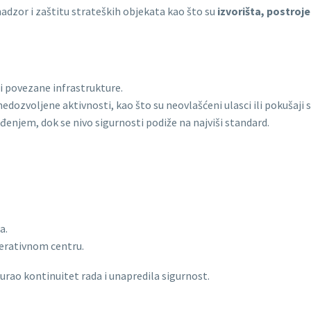
adzor i zaštitu strateških objekata kao što su
izvorišta, postroje
i povezane infrastrukture.
ozvoljene aktivnosti, kao što su neovlašćeni ulasci ili pokušaji 
njem, dok se nivo sigurnosti podiže na najviši standard.
a.
rativnom centru.
gurao kontinuitet rada i unapredila sigurnost.