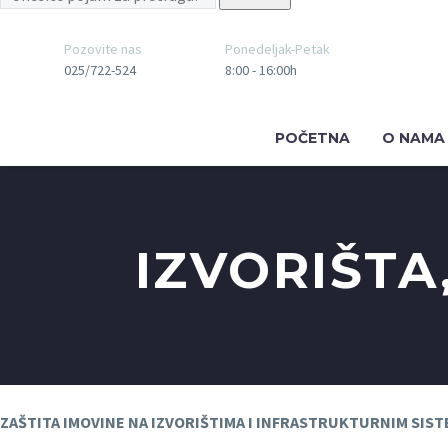
Pozovite nas
Ponedeljak-Petak
025/722-524
8:00 - 16:00h
POČETNA
O NAMA
IZVORIŠTA
ZAŠTITA IMOVINE NA IZVORIŠTIMA I INFRASTRUKTURNIM SIS