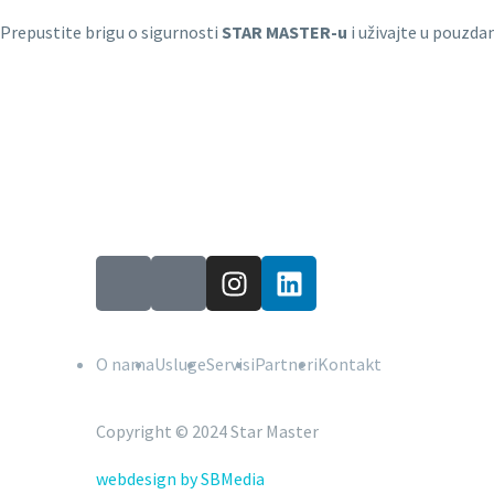
Prepustite brigu o sigurnosti
STAR MASTER-u
i uživajte u pouzdan
O nama
Usluge
Servisi
Partneri
Kontakt
Copyright © 2024 Star Master
webdesign by SBMedia