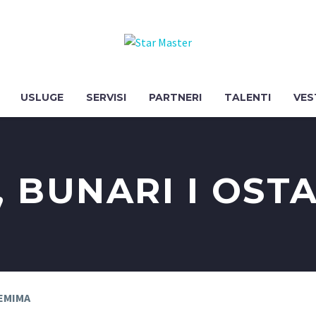
USLUGE
SERVISI
PARTNERI
TALENTI
VES
, BUNARI I OSTA
TEMIMA