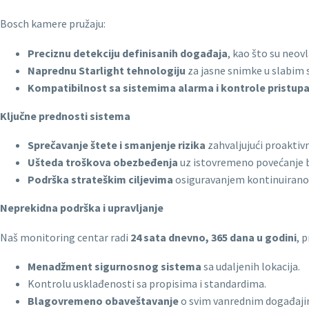
Bosch kamere pružaju:
Preciznu detekciju definisanih događaja
, kao što su neov
Naprednu Starlight tehnologiju
za jasne snimke u slabim 
Kompatibilnost sa sistemima alarma i kontrole pristup
Ključne prednosti sistema
Sprečavanje štete i smanjenje rizika
zahvaljujući proakti
Ušteda troškova obezbeđenja
uz istovremeno povećanje 
Podrška strateškim ciljevima
osiguravanjem kontinuiranog
Neprekidna podrška i upravljanje
Naš monitoring centar radi
24 sata dnevno, 365 dana u godini
, p
Menadžment sigurnosnog sistema
sa udaljenih lokacija.
Kontrolu usklađenosti sa propisima i standardima.
Blagovremeno obaveštavanje
o svim vanrednim događaji