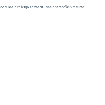
osti naših rešenja za zaštitu vaših strateških resursa.