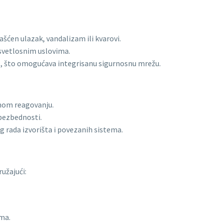
lašćen ulazak, vandalizam ili kvarovi.
svetlosnim uslovima.
a
, što omogućava integrisanu sigurnosnu mrežu.
vnom reagovanju.
bezbednosti.
 rada izvorišta i povezanih sistema.
ružajući:
ma.