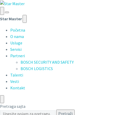
Star Master
Početna
O nama
Usluge
Servisi
Partneri
BOSCH SECURITY AND SAFETY
BOSCH LOGISTICS
Talenti
Vesti
Kontakt
Pretraga sajta
Pretraži